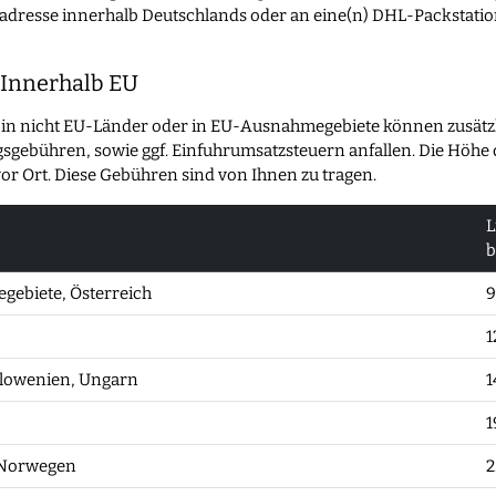
feradresse innerhalb Deutschlands oder an eine(n) DHL-Packstation.
 Innerhalb EU
 in nicht EU-Länder oder in EU-Ausnahmegebiete können zusätzlic
sgebühren, sowie ggf. Einfuhrumsatzsteuern anfallen. Die Höhe
vor Ort. Diese Gebühren sind von Ihnen zu tragen.
L
b
gebiete, Österreich
9
1
 Slowenien, Ungarn
1
1
, Norwegen
2