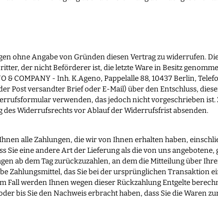
gen ohne Angabe von Gründen diesen Vertrag zu widerrufen. Die 
itter, der nicht Beförderer ist, die letzte Ware in Besitz genom
 & COMPANY - Inh. K.Ageno, Pappelalle 88, 10437 Berlin, Telefo
t der Post versandter Brief oder E-Mail) über den Entschluss, dies
rrufsformular verwenden, das jedoch nicht vorgeschrieben ist. Z
g des Widerrufsrechts vor Ablauf der Widerrufsfrist absenden.
Ihnen alle Zahlungen, die wir von Ihnen erhalten haben, einschl
ass Sie eine andere Art der Lieferung als die von uns angebotene,
gen ab dem Tag zurückzuzahlen, an dem die Mitteilung über Ihre
be Zahlungsmittel, das Sie bei der ursprünglichen Transaktion e
nem Fall werden Ihnen wegen dieser Rückzahlung Entgelte berech
oder bis Sie den Nachweis erbracht haben, dass Sie die Waren z