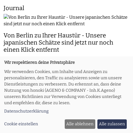
Journal
Von Berlin zu Ihrer Haustür - Unsere
japanischen Schätze sind jetzt nur noch
einen Klick entfernt
Nach dem durchschlagenden Erfolg unseres Geschäfts in der
Wir respektieren deine Privatsphäre
Pappelallee in Berlin freuen wir uns, den Start unseres
Wir verwenden Cookies, um Inhalte und Anzeigen zu
Online-Shops bekannt zu geben. Jetzt können Liebhaber
personalisieren, den Traffic zu analysieren sowie um unsere
feiner japanischer Handwerkskunst in ganz Europa unsere
Dienstleistungen zu verbessern. Du erkennst an, dass deine
ausgewählte Kollektion bequem von zu Hause aus entdecken
Nutzung von honoki (AGENO & COMPANY - Inh.K.Ageno)
und kaufen.
unseren Richtlinien zur Verwendung von Cookies unterliegt
und empfehlen dir, diese zu lesen.
Datenschutzerklärung
Cookie einstellen
Alle ablehnen
Alle zulassen
honoki - Die Eröffnung der japanischen