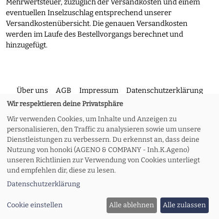
Mehrwertsteuer, zuzüglich der Versandkosten und einem
eventuellen Inselzuschlag entsprechend unserer
Versandkostenübersicht. Die genauen Versandkosten
werden im Laufe des Bestellvorgangs berechnet und
hinzugefügt.
Über uns
AGB
Impressum
Datenschutzerklärung
Wir respektieren deine Privatsphäre
Wir verwenden Cookies, um Inhalte und Anzeigen zu
Kontakt
Versand und Rückgabe
Widerruf
personalisieren, den Traffic zu analysieren sowie um unsere
Dienstleistungen zu verbessern. Du erkennst an, dass deine
Nutzung von honoki (AGENO & COMPANY - Inh.K.Ageno)
Zahlungsoptionen
Meine Bestellung
unseren Richtlinien zur Verwendung von Cookies unterliegt
und empfehlen dir, diese zu lesen.
Datenschutzerklärung
© 2026 honoki
Cookie einstellen
Alle ablehnen
Alle zulassen