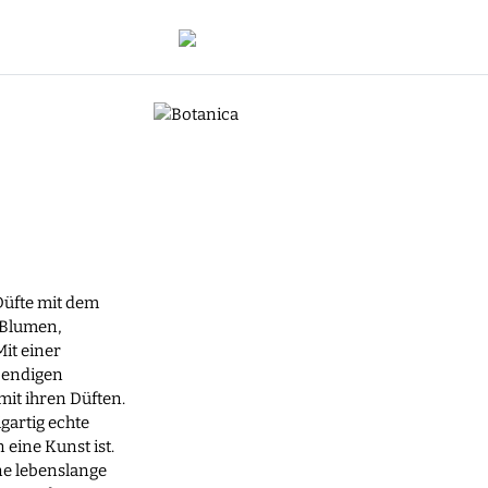
 Düfte mit dem
 Blumen,
it einer
bendigen
mit ihren Düften.
igartig echte
 eine Kunst ist.
ne lebenslange