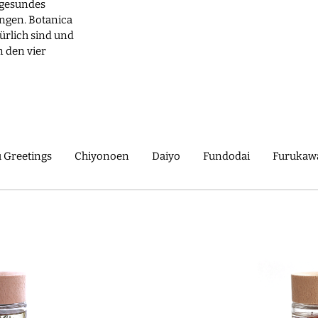
n gesundes
ngen. Botanica
türlich sind und
 den vier
 Greetings
Chiyonoen
Daiyo
Fundodai
Furukawa