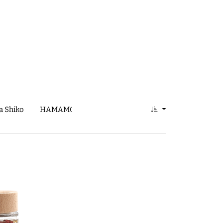
 Shiko
HAMAMONYO
Ishikawa Shuzo
Iwata Kohitt