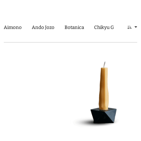
Aimono
Ando Jozo
Botanica
Chikyu Greetings