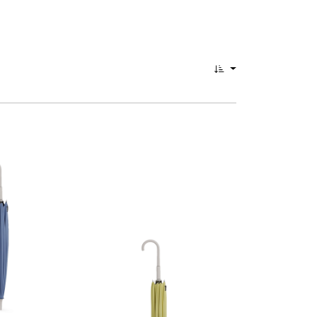
0
egenständen.