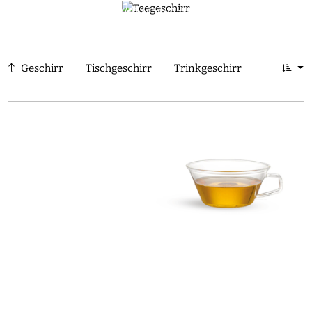
Japanisches Handwerkskunst für exklusive Tee-
0
Erfahrung.
COLLECTIONS | WDH
Geschirr
Tischgeschirr
Trinkgeschirr
Teegeschi