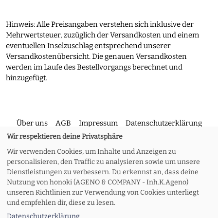
Hinweis: Alle Preisangaben verstehen sich inklusive der
Mehrwertsteuer, zuzüglich der Versandkosten und einem
eventuellen Inselzuschlag entsprechend unserer
Versandkostenübersicht. Die genauen Versandkosten
werden im Laufe des Bestellvorgangs berechnet und
hinzugefügt.
Über uns
AGB
Impressum
Datenschutzerklärung
Wir respektieren deine Privatsphäre
Wir verwenden Cookies, um Inhalte und Anzeigen zu
Kontakt
Versand und Rückgabe
Widerruf
personalisieren, den Traffic zu analysieren sowie um unsere
Dienstleistungen zu verbessern. Du erkennst an, dass deine
Nutzung von honoki (AGENO & COMPANY - Inh.K.Ageno)
Zahlungsoptionen
Meine Bestellung
unseren Richtlinien zur Verwendung von Cookies unterliegt
und empfehlen dir, diese zu lesen.
Datenschutzerklärung