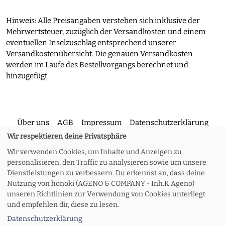
Hinweis: Alle Preisangaben verstehen sich inklusive der
Mehrwertsteuer, zuzüglich der Versandkosten und einem
eventuellen Inselzuschlag entsprechend unserer
Versandkostenübersicht. Die genauen Versandkosten
werden im Laufe des Bestellvorgangs berechnet und
hinzugefügt.
Über uns
AGB
Impressum
Datenschutzerklärung
Wir respektieren deine Privatsphäre
Wir verwenden Cookies, um Inhalte und Anzeigen zu
Kontakt
Versand und Rückgabe
Widerruf
personalisieren, den Traffic zu analysieren sowie um unsere
Dienstleistungen zu verbessern. Du erkennst an, dass deine
Nutzung von honoki (AGENO & COMPANY - Inh.K.Ageno)
Zahlungsoptionen
Meine Bestellung
unseren Richtlinien zur Verwendung von Cookies unterliegt
und empfehlen dir, diese zu lesen.
Datenschutzerklärung
© 2026 honoki