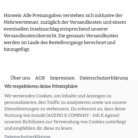
Hinweis: Alle Preisangaben verstehen sich inklusive der
Mehrwertsteuer, zuzüglich der Versandkosten und einem
eventuellen Inselzuschlag entsprechend unserer
Versandkostenübersicht. Die genauen Versandkosten
werden im Laufe des Bestellvorgangs berechnet und
hinzugefügt.
Über uns
AGB
Impressum
Datenschutzerklärung
Wir respektieren deine Privatsphäre
Wir verwenden Cookies, um Inhalte und Anzeigen zu
Kontakt
Versand und Rückgabe
Widerruf
personalisieren, den Traffic zu analysieren sowie um unsere
Dienstleistungen zu verbessern. Du erkennst an, dass deine
Nutzung von honoki (AGENO & COMPANY - Inh.K.Ageno)
Zahlungsoptionen
Meine Bestellung
unseren Richtlinien zur Verwendung von Cookies unterliegt
und empfehlen dir, diese zu lesen.
Datenschutzerklärung