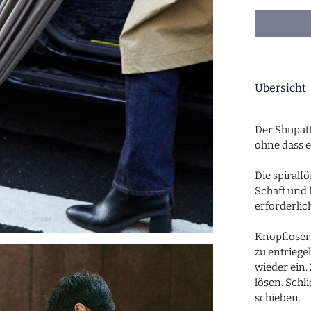
Übersicht
Der Shupatt
ohne dass e
Die spiralf
Schaft und 
erforderlich
Knopfloser 
zu entriege
wieder ein.
lösen. Schl
schieben.