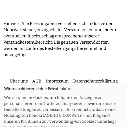
Hinweis: Alle Preisangaben verstehen sich inklusive der
Mehrwertsteuer, zuzüglich der Versandkosten und einem
eventuellen Inselzuschlag entsprechend unserer
Versandkostenübersicht. Die genauen Versandkosten
werden im Laufe des Bestellvorgangs berechnet und
hinzugefügt.
Über uns
AGB
Impressum
Datenschutzerklärung
Wir respektieren deine Privatsphäre
Wir verwenden Cookies, um Inhalte und Anzeigen zu
Kontakt
Versand und Rückgabe
Widerruf
personalisieren, den Traffic zu analysieren sowie um unsere
Dienstleistungen zu verbessern. Du erkennst an, dass deine
Nutzung von honoki (AGENO & COMPANY - Inh.K.Ageno)
Zahlungsoptionen
Meine Bestellung
unseren Richtlinien zur Verwendung von Cookies unterliegt