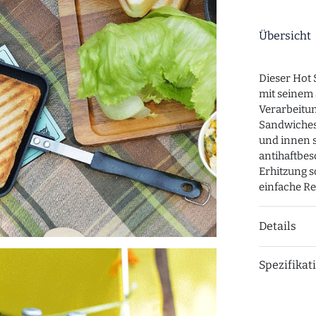
Übersicht
Dieser Hot
mit seinem
Verarbeitu
Sandwiches
und innen s
antihaftbes
Erhitzung 
einfache Re
Details
Spezifikat