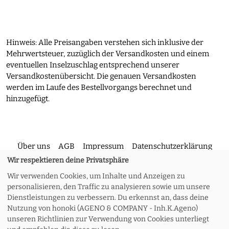
Hinweis: Alle Preisangaben verstehen sich inklusive der
Mehrwertsteuer, zuzüglich der Versandkosten und einem
eventuellen Inselzuschlag entsprechend unserer
Versandkostenübersicht. Die genauen Versandkosten
werden im Laufe des Bestellvorgangs berechnet und
hinzugefügt.
Über uns
AGB
Impressum
Datenschutzerklärung
Wir respektieren deine Privatsphäre
Wir verwenden Cookies, um Inhalte und Anzeigen zu
Kontakt
Versand und Rückgabe
Widerruf
personalisieren, den Traffic zu analysieren sowie um unsere
Dienstleistungen zu verbessern. Du erkennst an, dass deine
Nutzung von honoki (AGENO & COMPANY - Inh.K.Ageno)
Zahlungsoptionen
Meine Bestellung
unseren Richtlinien zur Verwendung von Cookies unterliegt