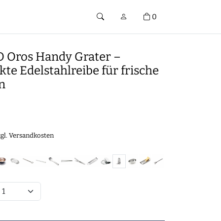
0
Oros Handy Grater –
e Edelstahlreibe für frische
n
€
zgl.
Versandkosten