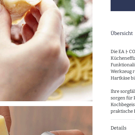
Übersicht
Die EAトCO 
Kücheneffi
Funktionali
Werkzeug re
Hartkäse bi
Ihre sorgfä
sorgen für 
Kochbegeist
praktische 
Details