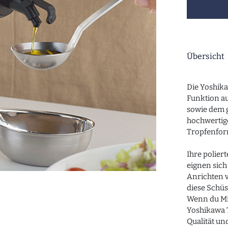
Übersicht
Die Yoshik
Funktion au
sowie dem g
hochwertige
Tropfenform
Ihre polier
eignen sic
Anrichten v
diese Schüs
Wenn du Min
Yoshikawa T
Qualität und