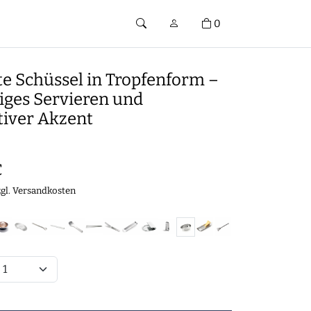
0
te Schüssel in Tropfenform –
tiges Servieren und
tiver Akzent
€
zgl.
Versandkosten