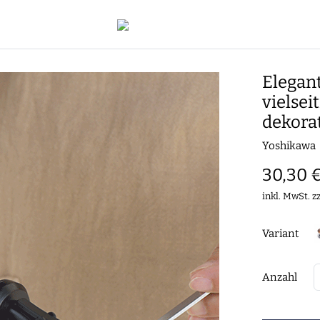
Elegan
vielsei
dekora
Yoshikawa
30,30 
inkl. MwSt. z
Variant
Anzahl