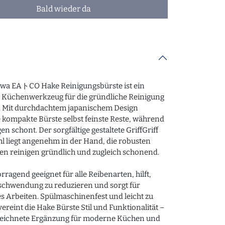
Bald wieder da
awa EAトCO Hake Reinigungsbürste ist ein
s Küchenwerkzeug für die gründliche Reinigung
. Mit durchdachtem japanischem Design
e kompakte Bürste selbst feinste Reste, während
gen schont. Der sorgfältige gestaltete GriffGriff
hl liegt angenehm in der Hand, die robusten
en reinigen gründlich und zugleich schonend.
orragend geeignet für alle Reibenarten, hilft,
schwendung zu reduzieren und sorgt für
s Arbeiten. Spülmaschinenfest und leicht zu
vereint die Hake Bürste Stil und Funktionalität –
zeichnete Ergänzung für moderne Küchen und