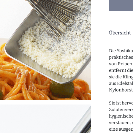
Übersicht
Die Yoshik
praktische
von Reiben
entfernt di
sie die Klin
aus Edelsta
Nylonborst
Sie ist herv
Zutatenver
hygienische
verstauen, 
eine ausge