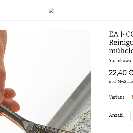
EAトCO 
Reinigu
mühelo
Yoshikawa
22,40 
inkl. MwSt. z
Variant
Anzahl