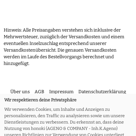
Hinweis: Alle Preisangaben verstehen sich inklusive der
Mehrwertsteuer, zuzüglich der Versandkosten und einem
eventuellen Inselzuschlag entsprechend unserer
Versandkostenübersicht. Die genauen Versandkosten
werden im Laufe des Bestellvorgangs berechnet und
hinzugefügt.
Über uns
AGB
Impressum
Datenschutzerklärung
Wir respektieren deine Privatsphäre
Wir verwenden Cookies, um Inhalte und Anzeigen zu
Kontakt
Versand und Rückgabe
Widerruf
personalisieren, den Traffic zu analysieren sowie um unsere
Dienstleistungen zu verbessern. Du erkennst an, dass deine
Nutzung von honoki (AGENO & COMPANY - Inh.K.Ageno)
Zahlungsoptionen
Meine Bestellung
unseren Richtlinien zur Verwendung von Cookies unterliegt