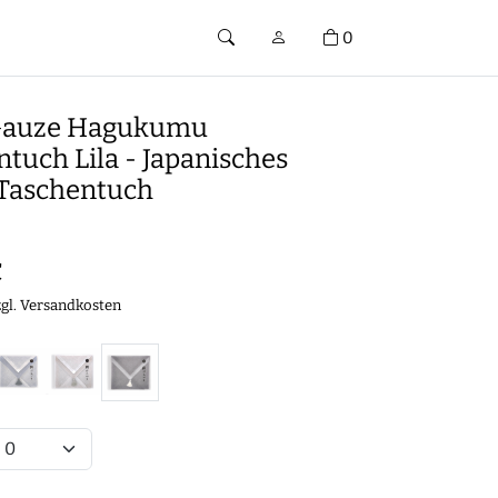
0
auze Hagukumu
tuch Lila - Japanisches
Taschentuch
€
zgl.
Versandkosten