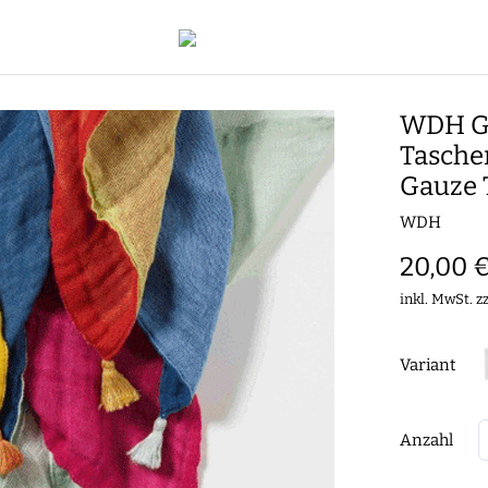
WDH G
Taschen
Gauze 
WDH
20,00 
inkl. MwSt. z
Variant
Anzahl