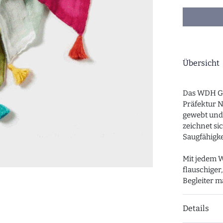
Übersicht
Das WDH Ga
Präfektur N
gewebt und 
zeichnet si
Saugfähigke
Mit jedem 
flauschige
Begleiter m
Details