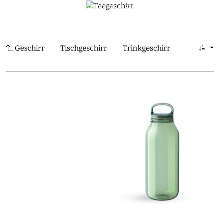
Japanisches Handwerkskunst für exklusive Tee-
0
Erfahrung.
COLLECTIONS | WDH
Geschirr
Tischgeschirr
Trinkgeschirr
Teegeschi