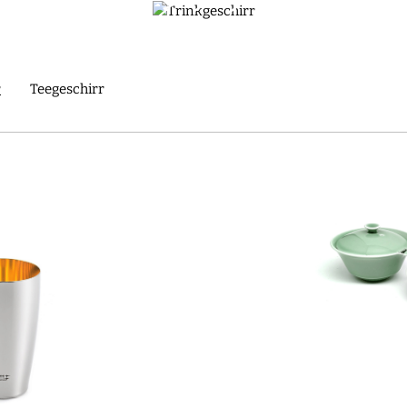
dwerkskunst mit unserer kuratierten japanischen Premium-Getr
COLLECTIONS | KINTO
r
Teegeschirr