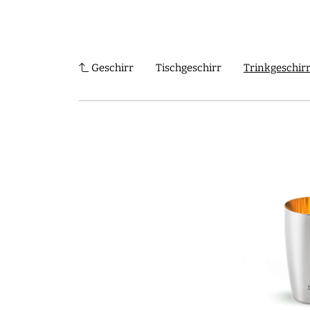
Shop
Journal
Über uns
Erlesene Han
Geschirr
Tischgeschirr
Trinkgeschir