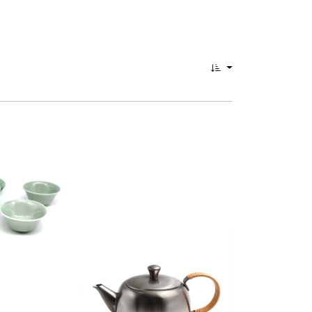
0
änkegeschirr.