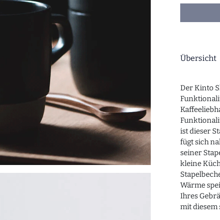
Übersicht
Der Kinto S
Funktionali
Kaffeeliebh
Funktionali
ist dieser 
fügt sich n
seiner Stape
kleine Küch
Stapelbeche
Wärme spei
Ihres Gebr
mit diesem 