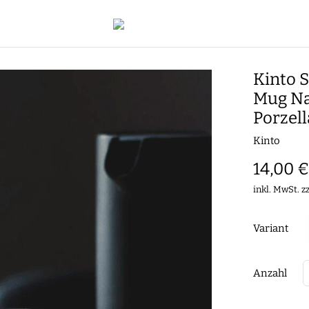
Kinto S
Mug Na
Porzell
Kinto
14,00 €
inkl. MwSt. z
Variant
Anzahl