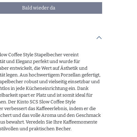
Bald wieder da
low Coffee Style Stapelbecher vereint
tät und Eleganz perfekt und wurde für
aber entwickelt, die Wert auf Ästhetik und
tät legen. Aus hochwertigem Porzellan gefertigt,
Stapelbecher robust und vielseitig einsetzbar und
ahtlos in jede Kücheneinrichtung ein. Dank
lbarkeit spart er Platz und ist somit ideal für
en. Der Kinto SCS Slow Coffee Style
r verbessert das Kaffeeerlebnis, indem er die
chert und das volle Aroma und den Geschmack
äus bewahrt. Veredeln Sie Ihre Kaffeemomente
stilvollen und praktischen Becher.