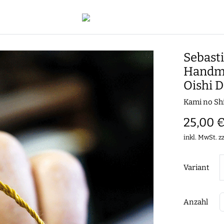
Sebast
Handma
Oishi 
Kami no Sh
25,00 
inkl. MwSt. z
Variant
Anzahl