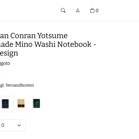
0
ian Conran Yotsume
de Mino Washi Notebook -
Design
igoto
€
zgl.
Versandkosten