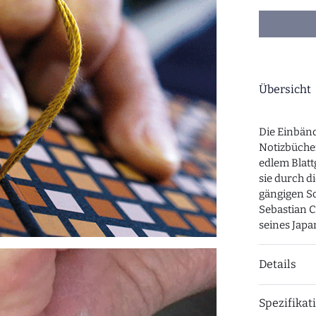
Übersicht
Die Einbänd
Notizbücher
edlem Blatt
sie durch d
gängigen Sc
Sebastian C
seines Japa
Details
Spezifikat