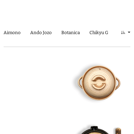
Aimono
Ando Jozo
Botanica
Chikyu Greetings