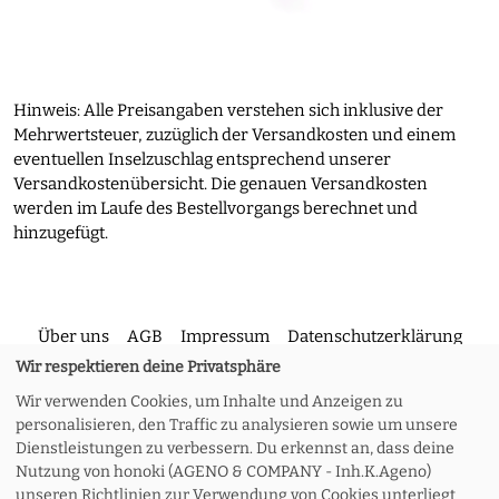
Hinweis: Alle Preisangaben verstehen sich inklusive der
Mehrwertsteuer, zuzüglich der Versandkosten und einem
eventuellen Inselzuschlag entsprechend unserer
Versandkostenübersicht. Die genauen Versandkosten
werden im Laufe des Bestellvorgangs berechnet und
hinzugefügt.
Über uns
AGB
Impressum
Datenschutzerklärung
Wir respektieren deine Privatsphäre
Wir verwenden Cookies, um Inhalte und Anzeigen zu
Kontakt
Versand und Rückgabe
Widerruf
personalisieren, den Traffic zu analysieren sowie um unsere
Dienstleistungen zu verbessern. Du erkennst an, dass deine
Nutzung von honoki (AGENO & COMPANY - Inh.K.Ageno)
Zahlungsoptionen
Meine Bestellung
unseren Richtlinien zur Verwendung von Cookies unterliegt