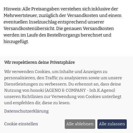
Hinweis: Alle Preisangaben verstehen sich inklusive der
Mehrwertsteuer, zuzüglich der Versandkosten und einem
eventuellen Inselzuschlag entsprechend unserer
Versandkostenübersicht. Die genauen Versandkosten
werden im Laufe des Bestellvorgangs berechnet und
hinzugefügt.
Wir respektieren deine Privatsphäre
Über uns
AGB
Impressum
Datenschutzerklärung
Wir verwenden Cookies, um Inhalte und Anzeigen zu
personalisieren, den Traffic zu analysieren sowie um unsere
Dienstleistungen zu verbessern. Du erkennst an, dass deine
Kontakt
Versand und Rückgabe
Widerruf
Nutzung von honoki (AGENO & COMPANY - Inh.K.Ageno)
unseren Richtlinien zur Verwendung von Cookies unterliegt
und empfehlen dir, diese zu lesen.
Zahlungsoptionen
Meine Bestellung
Datenschutzerklärung
Cookie einstellen
Alle ablehnen
Alle zulassen
© 2026 honoki