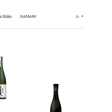
 Shiko
HAMAMONYO
Ishikawa Shuzo
Iwata Kohitt