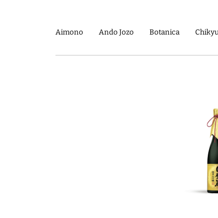
Aimono
Ando Jozo
Botanica
Chikyu