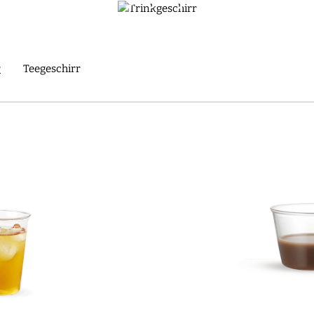
dwerkskunst mit unserer kuratierten japanischen Premium-Getr
COLLECTIONS | KINTO
r
Teegeschirr