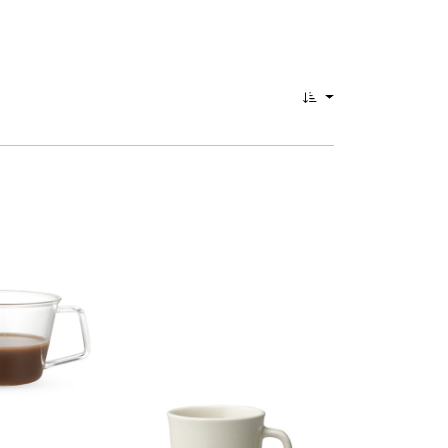
0
änkegeschirr.