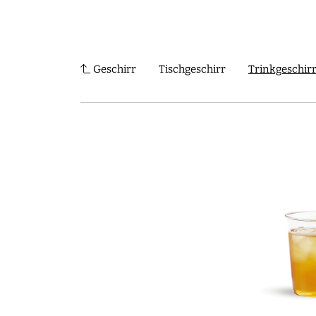
Shop
Journal
Über uns
Erlesene Han
Geschirr
Tischgeschirr
Trinkgeschir