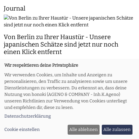
Journal
Von Berlin zu Ihrer Haustür - Unsere
japanischen Schätze sind jetzt nur noch
einen Klick entfernt
Nach dem durchschlagenden Erfolg unseres Geschäfts in der
Wir respektieren deine Privatsphäre
Pappelallee in Berlin freuen wir uns, den Start unseres
Wir verwenden Cookies, um Inhalte und Anzeigen zu
Online-Shops bekannt zu geben. Jetzt können Liebhaber
personalisieren, den Traffic zu analysieren sowie um unsere
feiner japanischer Handwerkskunst in ganz Europa unsere
Dienstleistungen zu verbessern. Du erkennst an, dass deine
ausgewählte Kollektion bequem von zu Hause aus entdecken
Nutzung von honoki (AGENO & COMPANY - Inh.K.Ageno)
und kaufen.
unseren Richtlinien zur Verwendung von Cookies unterliegt
und empfehlen dir, diese zu lesen.
Datenschutzerklärung
Cookie einstellen
Alle ablehnen
Alle zulassen
honoki - Die Eröffnung der japanischen