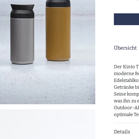
Übersicht
Der Kinto T
moderne Re
Edelstahlko
Getränke bi
Seine kompa
was ihn zu 
Outdoor-Ab
optimale T
Details