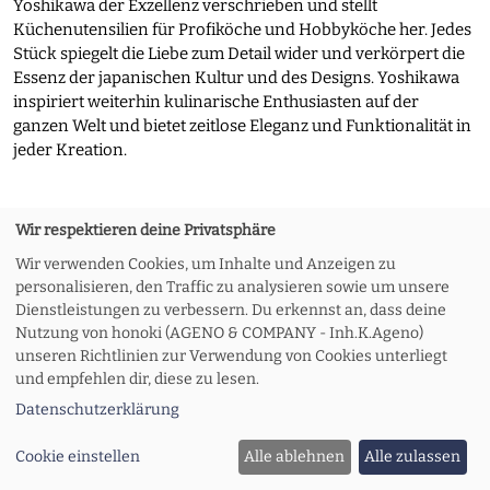
Yoshikawa der Exzellenz verschrieben und stellt
Küchenutensilien für Profiköche und Hobbyköche her. Jedes
Stück spiegelt die Liebe zum Detail wider und verkörpert die
Essenz der japanischen Kultur und des Designs. Yoshikawa
inspiriert weiterhin kulinarische Enthusiasten auf der
ganzen Welt und bietet zeitlose Eleganz und Funktionalität in
jeder Kreation.
Wir respektieren deine Privatsphäre
Wir verwenden Cookies, um Inhalte und Anzeigen zu
Journal
personalisieren, den Traffic zu analysieren sowie um unsere
Dienstleistungen zu verbessern. Du erkennst an, dass deine
Nutzung von honoki (AGENO & COMPANY - Inh.K.Ageno)
unseren Richtlinien zur Verwendung von Cookies unterliegt
und empfehlen dir, diese zu lesen.
Von Berlin zu Ihrer Haustür - Unsere
Datenschutzerklärung
japanischen Schätze sind jetzt nur noch
einen Klick entfernt
Cookie einstellen
Alle ablehnen
Alle zulassen
Nach dem durchschlagenden Erfolg unseres Geschäfts in der