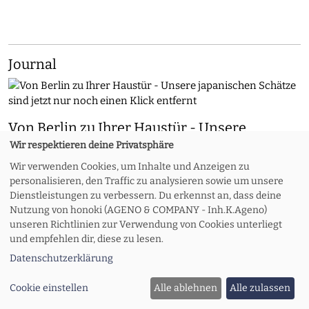
Journal
Von Berlin zu Ihrer Haustür - Unsere
japanischen Schätze sind jetzt nur noch
Wir respektieren deine Privatsphäre
einen Klick entfernt
Wir verwenden Cookies, um Inhalte und Anzeigen zu
personalisieren, den Traffic zu analysieren sowie um unsere
Nach dem durchschlagenden Erfolg unseres Geschäfts in der
Dienstleistungen zu verbessern. Du erkennst an, dass deine
Pappelallee in Berlin freuen wir uns, den Start unseres
Nutzung von honoki (AGENO & COMPANY - Inh.K.Ageno)
Online-Shops bekannt zu geben. Jetzt können Liebhaber
unseren Richtlinien zur Verwendung von Cookies unterliegt
feiner japanischer Handwerkskunst in ganz Europa unsere
und empfehlen dir, diese zu lesen.
ausgewählte Kollektion bequem von zu Hause aus entdecken
Datenschutzerklärung
und kaufen.
Cookie einstellen
Alle ablehnen
Alle zulassen