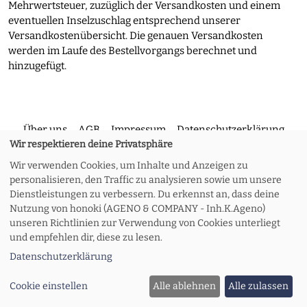
Mehrwertsteuer, zuzüglich der Versandkosten und einem
eventuellen Inselzuschlag entsprechend unserer
Versandkostenübersicht. Die genauen Versandkosten
werden im Laufe des Bestellvorgangs berechnet und
hinzugefügt.
Über uns
AGB
Impressum
Datenschutzerklärung
Wir respektieren deine Privatsphäre
Wir verwenden Cookies, um Inhalte und Anzeigen zu
Kontakt
Versand und Rückgabe
Widerruf
personalisieren, den Traffic zu analysieren sowie um unsere
Dienstleistungen zu verbessern. Du erkennst an, dass deine
Nutzung von honoki (AGENO & COMPANY - Inh.K.Ageno)
Zahlungsoptionen
Meine Bestellung
unseren Richtlinien zur Verwendung von Cookies unterliegt
und empfehlen dir, diese zu lesen.
Datenschutzerklärung
© 2026 honoki
Cookie einstellen
Alle ablehnen
Alle zulassen